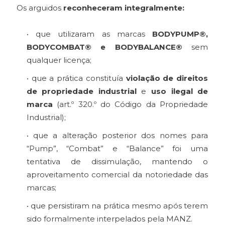
Os arguidos
reconheceram integralmente:
• que utilizaram as marcas
BODYPUMP®,
BODYCOMBAT® e BODYBALANCE®
sem
qualquer licença;
• que a prática constituía
violação de direitos
de propriedade industrial
e
uso ilegal de
marca
(art.º 320.º do Código da Propriedade
Industrial);
• que a alteração posterior dos nomes para
“Pump”, “Combat” e “Balance” foi uma
tentativa de dissimulação, mantendo o
aproveitamento comercial da notoriedade das
marcas;
• que persistiram na prática mesmo após terem
sido formalmente interpelados pela MANZ.