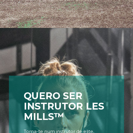
QUERO SER
INSTRUTOR LES
MILLS™
Torna-te num instrutor de elite,